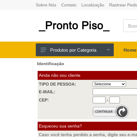
Sobre Nós
Contato
Localização
Rastrear Pedi
Produtos por Categoria
Home
Identificação
PISO MACIÇO
PISO ENGENHEIRADO
Ainda não sou cliente
TIPO DE PESSOA:
ADESIVOS
E-MAIL:
ACESSÓRIOS
CEP:
-
RODAPÉS
MÃO DE OBRA DE INSTALAÇÃO
Esqueceu sua senha?
PISO VINILICO LVT COLADO
Caso você tenha perdido a senha, digite seu e-m