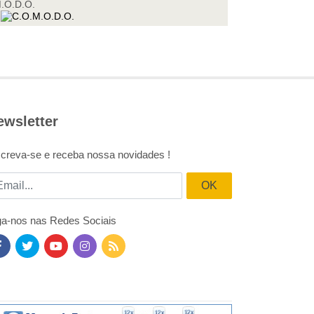
M.O.D.O.
ewsletter
screva-se e receba nossa novidades !
ail
OK
ga-nos nas Redes Sociais