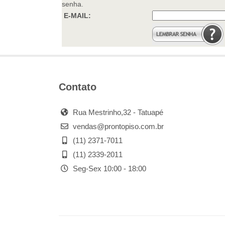
senha.
PISO LAMINADO
E-MAIL:
FRETE
DESCONTO PROMOCIONAL
CARPETES
PISO VINILICO SPC CLICADO
Contato
PISO VINILICO LVT CLICADO
Rua Mestrinho,32 - Tatuapé
PAINEL RIPADO PARA
REVESTIMENTO
vendas@prontopiso.com.br
(11) 2371-7011
PISO PAVIFLEX
(11) 2339-2011
PISO VINILICO EM MANTA
RESIDENCIAL
Seg-Sex 10:00 - 18:00
PISO VINILICO EM MANTA
COMERCIAL TARKETT
SUPER PROMOÇÃO DA
SEMANA