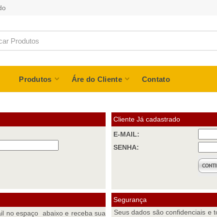
do
Produtos
Áre do Cliente
Contato
Cliente Já cadastrado
E-MAIL:
SENHA:
Segurança
Seus dados são confidenciais e
ail no espaço abaixo e receba sua