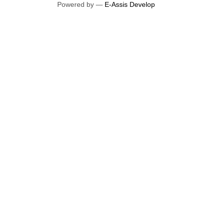
Powered by —
E-Assis Develop
PISO VINILICO EM MANTA
COMERCIAL BELGOTEX