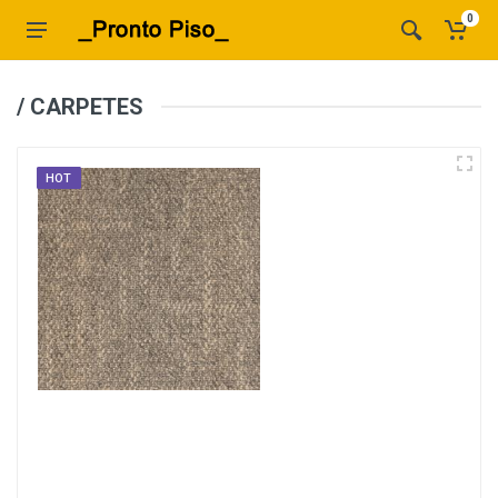
0
/ CARPETES
HOT