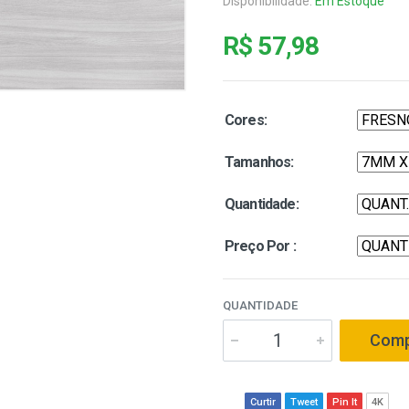
Disponibilidade:
Em Estoque
R$ 57,98
Cores:
Tamanhos:
Quantidade:
Preço Por :
QUANTIDADE
Comp
Curtir
Tweet
Pin It
4K