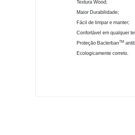
Textura Wood;
Maior Durabilidade;
Fácil de limpar e manter;
Confortável em qualquer te
TM
Proteção Bacterban
antib
Ecologicamente correto.
Informações Té
Não sei meu CEP