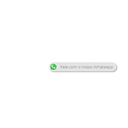
restada
Proteção antibacteriana
Produzido com o exclusivo
HPP
a específica e, por isso, oferecem aos consumidores uma
função.
ose com partículas de óxido de alumínio e impregnado com
 evita a absorção de líquidos, facilita a limpeza do Eucafloor
ewsletter
ão do piso, proporcionando beleza ao produto.
screva-se e receba nossa novidades !