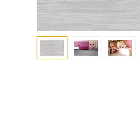
PISO LAMINADO
FRETE
DESCONTO PROMOCIONAL
CARPETES
PISO VINILICO SPC CLICADO
PISO VINILICO LVT CLICADO
PAINEL RIPADO PARA
REVESTIMENTO
PISO PAVIFLEX
PISO VINILICO EM MANTA
RESIDENCIAL
PISO VINILICO EM MANTA
COMERCIAL TARKETT
SUPER PROMOÇÃO DA SEMANA