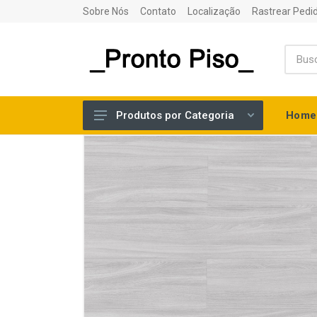
Sobre Nós
Contato
Localização
Rastrear Pedi
Home
Produtos por Categoria
PISO MACIÇO
PISO ENGENHEIRADO
ADESIVOS
ACESSÓRIOS
RODAPÉS
MÃO DE OBRA DE INSTALAÇÃO
PISO VINILICO LVT COLADO