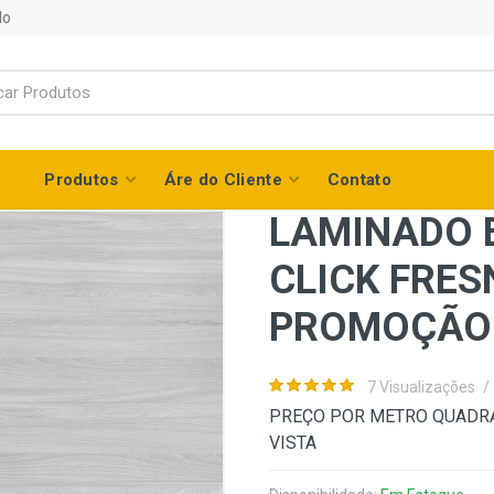
do
Produtos
Áre do Cliente
Contato
LAMINADO 
CLICK FRES
PROMOÇÃO 
7 Visualizações
/
PREÇO POR METRO QUADRA
VISTA